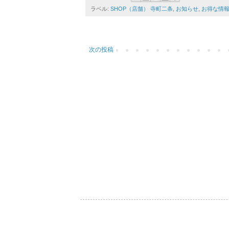
ラベル:
SHOP（店舗） 寺町二条
,
お知らせ
,
お得な情
次の投稿