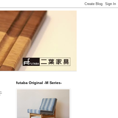
futaba Original -M Series-
キ