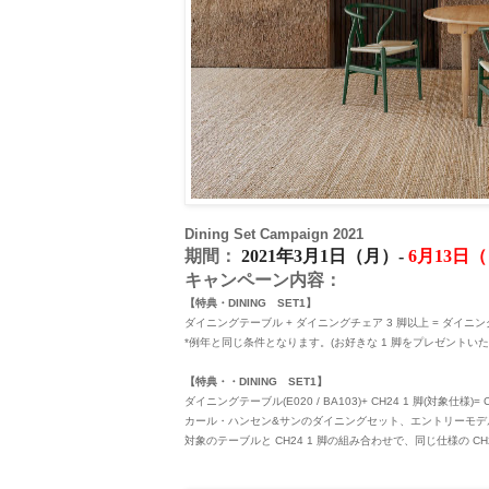
Dining Set Campaign 2021
期間：
2021
年
3
月
1
日（月）
-
6
月
13
日（
キャンペーン内容：
【特典・DINING SET1】
ダイニングテーブル + ダイニングチェア 3 脚以上 = ダイニ
*例年と同じ条件となります。(お好きな 1 脚をプレゼントいた
【特典・
・DINING SET1
】
ダイニングテーブル(E020 / BA103)+ CH24 1 脚(対象仕様)=
カール・ハンセン&サンのダイニングセット、エントリーモデ
対象のテーブルと CH24 1 脚の組み合わせで、同じ仕様の C