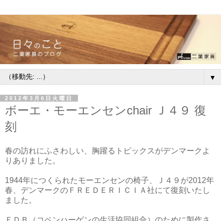
▼
2012年3月6日火曜日
ボーエ・モーエンセンchair Ｊ４９ 復
刻
春の訪れにふさわしい、胸躍るトピックスがデンマークよ
りありました。
1944年につくられたモーエンセンの椅子、Ｊ４９が2012年
春、デンマークのＦＲＥＤＥＲＩＣＩＡ社にて復刻いたし
ました。
ＦＤＢ（コペンハーゲンの生活協同組合）のために製作さ