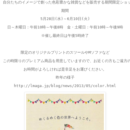
自分たちのイメージで創った色彩豊かな雑貨などを販売する期間限定ショ
期間
5
月
28
日(水)～
6
月
10
日(火)
日～木曜日：午前10時～午後8時　金・土曜日：午前10時～午後9時
※催し最終日は午後5時終了
限定のオリジナルプリントのスツールや
M
ソファなど
この時限りのプレミアム商品を用意していますので、お近くの方もご遠方
お時間がよろしければ是非足をお運びください。
昨年の様子
http://lmaga.jp/blog/news/2013/05/color.html