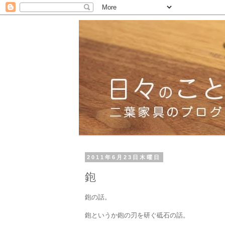
2011年6月23日木曜日
鉋
鉋の話。
鉋というか鉋の刃を研ぐ砥石の話。