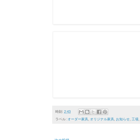
時刻:
2:43
ラベル:
オーダー家具
,
オリジナル家具
,
お知らせ
,
工場