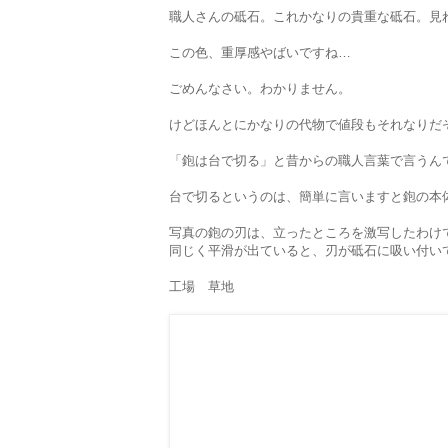
職人さんの砥石。これかなりの貴重な砥石。見
この色、重厚感やばいですね…
ごめんなさい。わかりません。
けどほんとにかなりの代物で値段もそれなりだ
「鉋は台で切る」と昔からの職人言葉で言うん
台で切るというのは、簡単に言いますと鉋の本
写真の鉋の刃は、立ったところを激写したわけ
同じく平滑が出ていると、刃が砥石に吸い付い
工場 草地