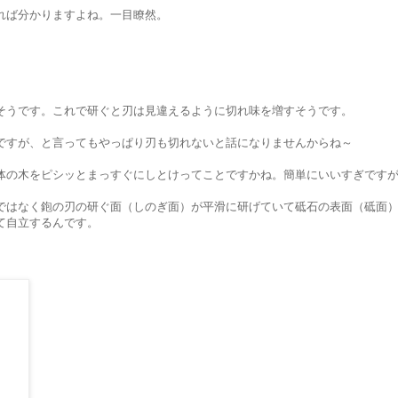
れば分かりますよね。一目瞭然。
そうです。これで研ぐと刃は見違えるように切れ味を増すそうです。
ですが、と言ってもやっぱり刃も切れないと話になりませんからね～
体の木をピシッとまっすぐにしとけってことですかね。簡単にいいすぎです
ではなく鉋の刃の研ぐ面（しのぎ面）が平滑に研げていて砥石の表面（砥面
て自立するんです。